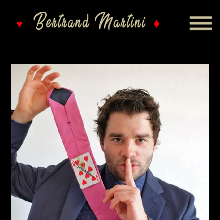
Bertrand Martini
♦
♥
Bienvenue chez Bertrand Martini, magicien
à Genève