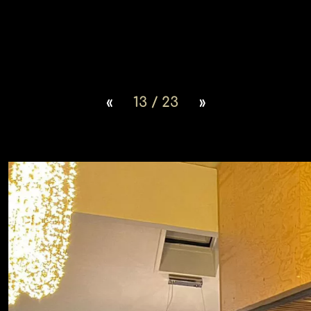
«
13 / 23
»